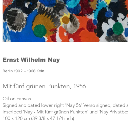
Ernst Wilhelm Nay
Berlin 1902 – 1968 Köln
Mit fünf grünen Punkten, 1956
Oil on canvas
Signed and dated lower right 'Nay 56' Verso signed, dated 
inscribed 'Nay - Mit fünf grünen Punkten' und 'Nay Privatbes
100 x 120 cm (39 3/8 x 47 1/4 inch)