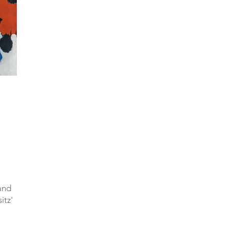
and
itz'