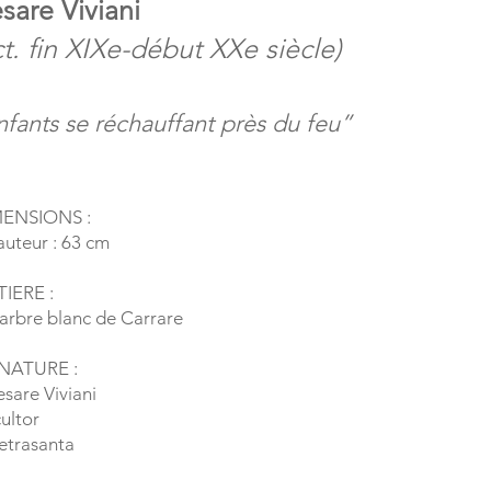
sare Viviani
ct. fin XIXe-début XXe siècle)
nfants se réchauffant près du feu”
MENSIONS :
auteur : 63 cm
TIERE :
arbre blanc de Carrare
GNATURE :
esare Viviani
cultor
ietrasanta