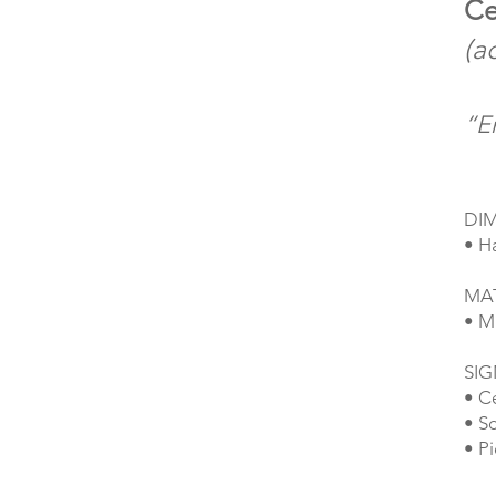
Ce
(a
“E
DI
• H
MA
• M
SI
• C
• S
• P